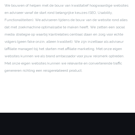
We bouwen of helpen met de bouw van kwalitatief hoogwaardige websites
en adviseer vanaf de start rond belangrijke keuzes (SEO, Usability,
Functionaliteiten).
We adviseren tijdens de bouw van de website rond alles
dat met zoekmachine optimalisatie te maken heeft.
We zetten een social
media strategie op waarbij klantrelaties centraal staan en zorg voor echte
volgers (geen fake onzin, alleen kwaliteit).
We zijn inzetbaar als adviseur
(affiliate manager) bij het starten met affiliate marketing.
Met onze eigen
websites kunnen we als brand ambassador voor jouw reismerk optreden.
Met onze eigen websites kunnen we relevante en converterende traffic
genereren richting een reisgerelateerd product.