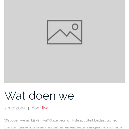
Wat doen we
2 mei 2019
door
Ilya
Wat doen we nu bij
V
a
n
i
l
y
a
? Onze belangrijkste activiteit bestaat uit het
brengen van exposure aan reispartijen en reisbestemmingen via ons media