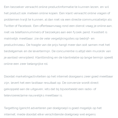
Een bezoeker verwacht online productinformatie te kunnen lezen, en wil
het product ook meteen online kopen.
Een klant verwacht online vragen of
problemen kwijt te kunnen, al dan niet via een directe communicatielijn als
Twitter of Facebook.
Een offerteaanvraag rond een dienst vraag je online aan,
niet via telefoonnummers of bezoekjes aan een fysiek pand.
Kwaliteit is
makkelijk meetbaar; zie de vele vergelijkingsites op bedrijf- en
productniveau.
De hoogte van de prijs hangt meer dan ooit samen met het
bestelgemak en de levertermijn.
De concurrentie is altijd één muisklik van
je aanbod verwijderd.
Klantbinding en de klantrelatie op lange termijn speelt
online een zeer belangrijke rol.
Doordat marketingactiviteiten op het internet doorgaans zeer goed meetbaar
zijn, levert het een tastbaar resultaat op. De conversie wordt direct
gekoppeld aan de uitgaven; iets dat bij bijvoorbeeld een radio- of
televisiereclame nauwelijks meetbaar is.
Targetting (gericht adverteren per doelgroep) is goed mogelijk op het
internet; mede doordat elke verschillende doelgroep wel ergens